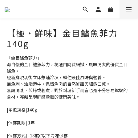
【極・鮮味】金目鱸魚菲力
140g
「金目鱸魚菲力」
海自慢的金目鱸魚菲力，精選自肉質細嫩、風味清爽的優質金目
鱸魚，
經新鮮現切後立即急速冷凍，鎖住最佳風味與營養。
無魚刺、油脂適中，保留魚肉的自然鮮甜與細緻口感。
無論清蒸、煎烤或輕煮，對於料理新手而言也是十分容易駕馭的
食材，輕鬆呈現鮮嫩滑順的健康美味。
|單包規格|140g 
|保存期限| 1年
|保存⽅式| -18度C以下冷凍保存