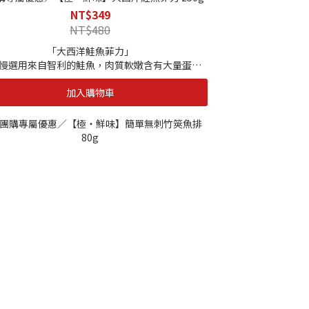
NT$349
NT$480
「大西洋鮭魚菲力」
慢選用來自智利的鮭魚，肉質軟嫩含有大量蛋白
Omega-3 脂肪酸、鈣、鐵、維生素Ｂ群等營養
加入購物車
魚油中的 DHA 、EPA 幫助血液順暢及活化腦部。
南海為鮭魚之國，也因屬高緯度地區海水低溫，使
體內儲存更豐厚的油脂，因此食用起來格外柔嫩細
且極具營養價值。再加上海自慢獨家鹽漬手法，保
本風味，反而使肉質更佳紮實，亦能提引出⻝材的
鮮甜滋味。
|單包規格|
250g
|保存期限|
1年
|保存⽅式|
-18度C以下冷凍保存