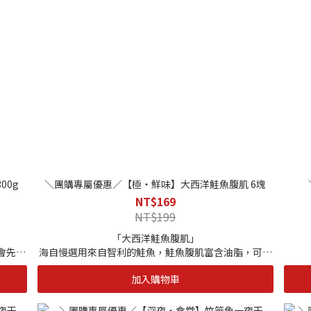
｜保存方式｜-18度C以下冷凍保存
可以流
破損
｜解凍方式｜採冷藏解凍，或常溫自然解凍，亦可以流
水方式加速解凍，在此之前請檢查，包裝有無破損
項合格認
安心食
歐盟EU/清真HALAL/HACCP/ISO22000等多項合格認
證，製程嚴謹。
絕不添加防腐劑、化學物質，請安心食用
00g
＼團購專屬優惠／【極・鮮味】大西洋鮭魚腹肌 6塊
NT$169
NT$199
「大西洋鮭魚腹肌」
會先經
海自慢選用來自智利的鮭魚，鮭魚腹肌富含油脂，可以
分！
鹽烤後滴檸檬增添風味，或搭配味噌煮成濃郁湯品；
加入購物車
！口感
也可製成香煎鮭魚，外酥內嫩，或加入壽司捲、拌飯、
燉飯，提升口感層次，是百搭的營養佳品。