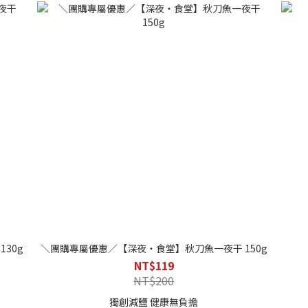
式來處
系統的控管，在生產過程中用最簡單天然的方式來處
系統
理，無添加物，保證純粹的味道。
30g
＼團購專屬優惠／【深夜・食堂】秋刀魚一夜干 150g
NT$119
NT$200
獨創減鹽 健康無負擔