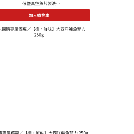
低鹽真空魚片製法
日本一夜干及50%減鹽浸漬，讓您食用起來更健
加入購物車
康。
職人匠心 食在最方便
自慢職人赴日進修手工刀法，堅持完美處理魚身
使產品得以開綻成形，同時更加方便料理。
購專屬優惠／【極・鮮味】大西洋鮭魚菲力 250g