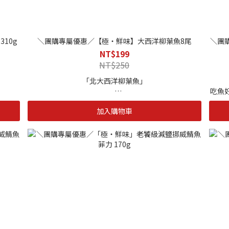
|解凍方式|
加速解
採冷藏解凍，或常溫自然解凍，亦可以流水方式加速解
採冷
凍，在此之前請檢查，包裝有無破損
10g
＼團購專屬優惠／【極・鮮味】大西洋柳葉魚8尾
＼團
-製程嚴謹。絕不添加防腐
NT$199
NT$250
「北大西洋柳葉魚」
吃魚
量蛋白
｜單包規格｜
手工
加入購物車
等營養
北大西洋柳葉魚 (8尾/包)
腦部。
溫，使
｜保存期限｜
柔嫩細
12個月
法，保
⻝材的
｜保存方式｜
-18度C以下冷凍保存
｜解凍方式｜
採冷藏解凍，或常溫自然解凍，亦可以流水方式加速解
魚排超
凍，在此之前請檢查，包裝有無破損