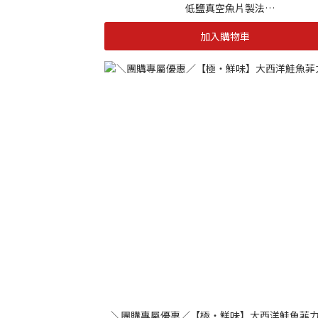
低鹽真空魚片製法
結合日本一夜干及50%減鹽浸漬，讓您食用起
加入購物車
康。
職人匠心 食在最方便
海自慢職人赴日進修手工刀法，堅持完美處理
使產品得以開綻成形，同時更加方便料理
＼團購專屬優惠／【極・鮮味】大西洋鮭魚菲力 