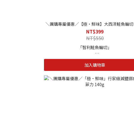
|解凍方式|
採冷藏解凍，或常溫自然解凍，亦可以流水方式
凍，在此之前請檢查，包裝有無破損
＼團購專屬優惠／【極・鮮味】大西洋鮭魚輪切 3
-製程嚴謹。絕不添加防腐劑
NT$399
NT$550
「智利鮭魚輪切」
海自慢選用來自智利的鮭魚，肉質軟嫩含有大
加入購物車
質、Omega-3 脂肪酸、鈣、鐵、維生素Ｂ群
素，魚油中的 DHA 、EPA 幫助血液順暢及活化
智利南海為鮭魚之國，也因屬高緯度地區海水低
魚隻體內儲存更豐厚的油脂，因此食用起來格外
緻，且極具營養價值。再加上海自慢獨家鹽漬手
留原本風味，反而使肉質更佳紮實，亦能提引出
鮮甜滋味。
|單包規格|
310g
由於近期原物料規格較大，故會有實際收到鮭魚
過310g規格的狀況。