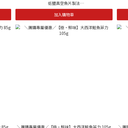
低鹽真空魚片製法
來更健
結合日本一夜干及50%減鹽浸漬，讓您食用起來更健
結合
加入購物車
康。
職人匠心 食在最方便
魚身
海自慢職人赴日進修手工刀法，堅持完美處理魚身
海
。
使產品得以開綻成形，同時更加方便料理。
85g
＼團購專屬優惠／【極・鮮味】大西洋鮭魚菲力 105g
＼團