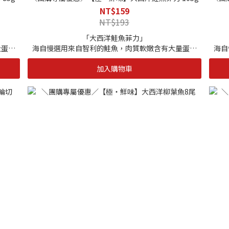
NT$159
NT$193
「大西洋鮭魚菲力」
量蛋白
海自慢選用來自智利的鮭魚，肉質軟嫩含有大量蛋白
海自
等營養
質、Omega-3 脂肪酸、鈣、鐵、維生素Ｂ群等營養
質、
加入購物車
腦部。
素，魚油中的 DHA 、EPA 幫助血液順暢及活化腦部。
素，
溫，使
智利南海為鮭魚之國，也因屬高緯度地區海水低溫，使
智利
柔嫩細
魚隻體內儲存更豐厚的油脂，因此食用起來格外柔嫩細
魚隻
法，保
緻，且極具營養價值。再加上海自慢獨家鹽漬手法，保
緻，
⻝材的
留原本風味，反而使肉質更佳紮實，亦能提引出⻝材的
留原
鮮甜滋味。
|單包規格|
105g
|保存期限|
1年
|保存⽅式|
-18度C以下冷凍保存