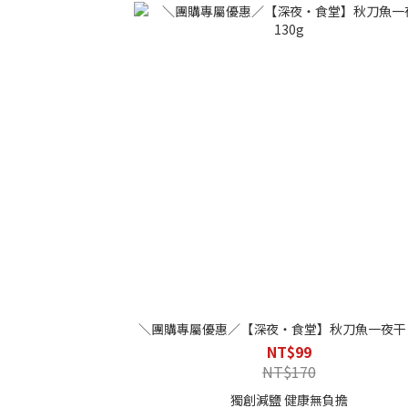
系統的控管，在生產過程中用最簡單天然的方
理，無添加物，保證純粹的味道。
＼團購專屬優惠／【深夜・食堂】秋刀魚一夜干 1
NT$99
NT$170
獨創減鹽 健康無負擔