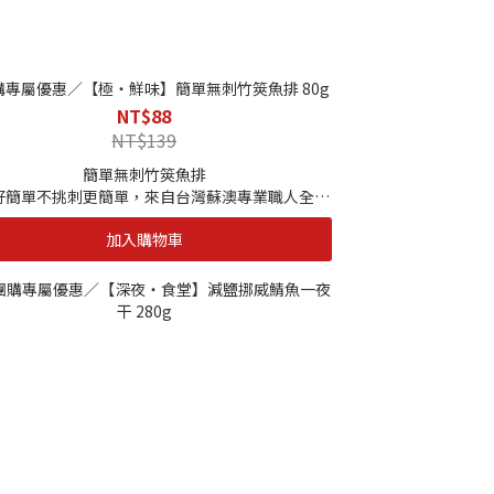
|解凍方式|
藏解凍，或常溫自然解凍，亦可以流水方式加速解
凍，在此之前請檢查，包裝有無破損
購專屬優惠／【極・鮮味】簡單無刺竹筴魚排 80g
-製程嚴謹。絕不添加防腐
NT$88
NT$139
簡單無刺竹筴魚排
好簡單不挑刺更簡單，來自台灣蘇澳專業職人全程
拔刺，食尚料理專門輕嚐一口就愛上，每天簡單
加入購物車
魚，生活簡單點。
｜單包規格｜
80g
｜保存期限｜
12個月
｜保存方式｜
-18度C以下冷凍保存
｜解凍方式｜