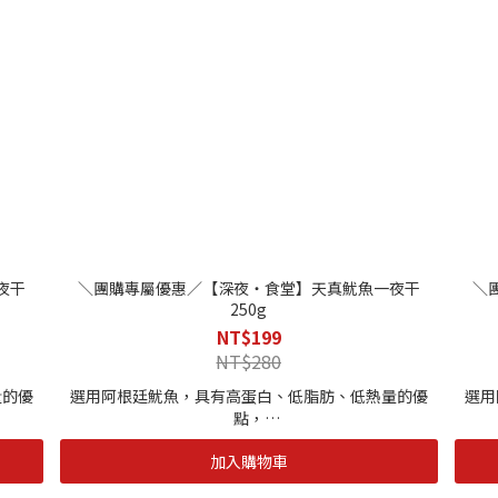
夜干
＼團購專屬優惠／【深夜・食堂】天真魷魚一夜干
＼
250g
NT$199
NT$280
量的優
選用阿根廷魷魚，具有高蛋白、低脂肪、低熱量的優
選用
點，
酸。
還含有DHA、EPA等高度不飽和脂肪酸和牛磺酸。
還
加入購物車
外線）
海自慢自有加工廠水質有著雙重殺菌（臭氧、紫外線）
海自