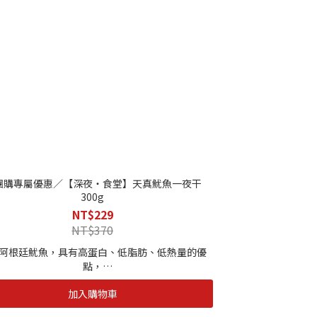
團購專屬優惠／【深夜・食堂】天真魷魚一夜干
300g
NT$229
NT$370
阿根廷魷魚，具有高蛋白、低脂肪、低熱量的優
點，
含有DHA、EPA等高度不飽和脂肪酸和牛磺酸。
加入購物車
慢自有加工廠水質有著雙重殺菌（臭氧、紫外線）