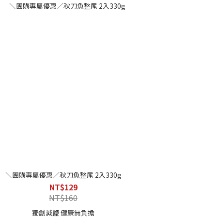
的控管，在生產過程中用最簡單天然的方式來處
理，無添加物，保證純粹的味道。
＼團購專屬優惠／秋刀魚整尾 2入330g
NT$129
NT$160
獨創減鹽 健康無負擔