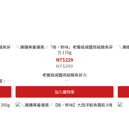
採冷
-歐盟
證，
鯖魚菲
＼團購專屬優惠／「極・鮮味」老饕級減鹽挪威鯖魚菲
＼團
力 170g
NT$229
NT$299
老饕級減鹽挪威鯖魚菲力
溫，魚
們吃起
“經專業職人嚴謹處理以細火慢煎即可輕鬆上桌
結合
加入購物車
老饕級的鯖魚菲力適合懂吃的你，找個想共進餐的人一
起享用。”
｜單包規格｜170g
海
｜保存期限｜12個月