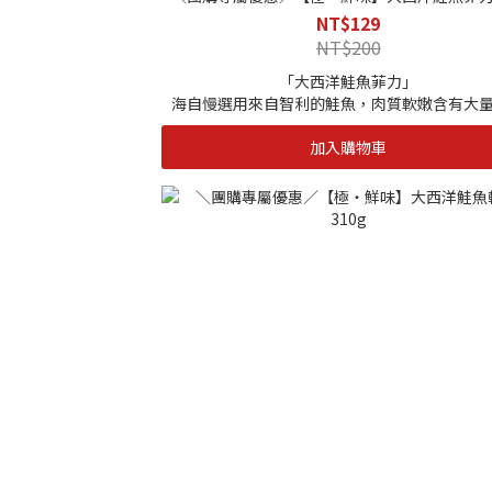
NT$129
NT$200
「大西洋鮭魚菲力」
海自慢選用來自智利的鮭魚，肉質軟嫩含有大
質、Omega-3 脂肪酸、鈣、鐵、維生素Ｂ群
加入購物車
素，魚油中的 DHA 、EPA 幫助血液順暢及活化
智利南海為鮭魚之國，也因屬高緯度地區海水低
魚隻體內儲存更豐厚的油脂，因此食用起來格外
緻，且極具營養價值。再加上海自慢獨家鹽漬手
留原本風味，反而使肉質更佳紮實，亦能提引出
鮮甜滋味。
|單包規格|
85g
|保存期限|
1年
|保存⽅式|
-18度C以下冷凍保存