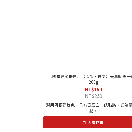
＼團購專屬優惠／【深夜・食堂】天真魷魚一
200g
NT$159
NT$250
選用阿根廷魷魚，具有高蛋白、低脂肪、低熱
點，
還含有DHA、EPA等高度不飽和脂肪酸和牛磺
加入購物車
海自慢自有加工廠水質有著雙重殺菌（臭氧、紫