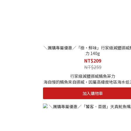
|保存期限|
1年
|保存⽅式|
-18度C以下冷凍保存
|解凍方式|
＼團購專屬優惠／「極・鮮味」行家級減鹽挪威
採冷藏解凍，亦可以流水解凍
力 140g
NT$209
NT$259
行家級減鹽挪威鯖魚菲力
海自慢的鯖魚來自挪威，因屬高緯度地區海水低
隻為抵禦寒冷，體內儲存更豐厚的油脂，因此我
加入購物車
來格外柔嫩細緻，且極具營養價值。
｜單包規格｜140g
｜保存期限｜12個月
｜保存方式｜-18度C以下冷凍保存