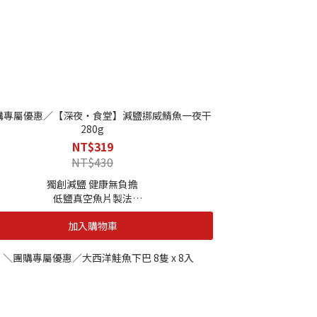
藏解凍，或常溫自然解凍，亦可以流水方式加速解
凍，在此之前請檢查，包裝有無破損
EU/清真HALAL/HACCP/ISO22000等多項合格認
製程嚴謹。絕不添加防腐劑、化學物質，請安心食
用-
購專屬優惠／【深夜・食堂】減鹽挪威鯖魚一夜干
280g
NT$319
NT$430
獨創減鹽 健康無負擔
低鹽真空魚片製法
日本一夜干及50%減鹽浸漬，讓您食用起來更健
加入購物車
康。
職人匠心 食在最方便
自慢職人赴日進修手工刀法，堅持完美處理魚身
使產品得以開綻成形，同時更加方便料理。