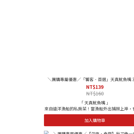
｜解凍方式｜採冷藏解凍，或常溫自然解凍，亦
水方式加速解凍，在此之前請檢查，包裝有無
-歐盟EU/清真HALAL/HACCP/ISO22000等多
證，製程嚴謹。絕不添加防腐劑、化學物質，請
用-
＼團購專屬優惠／「饕客．首選」天真魷魚嘴 3
NT$139
NT$160
「 天真魷魚嘴 」
來自遠洋漁船的私房菜！當漁船外出捕撈上岸，
過處理，其中魷魚噴嘴就是處理過程留下的部
加入購物車
透過海自慢工廠加以清洗處理，別看它小小一個
Ｑ彈，不管是煎、炸都很適合大人小孩！