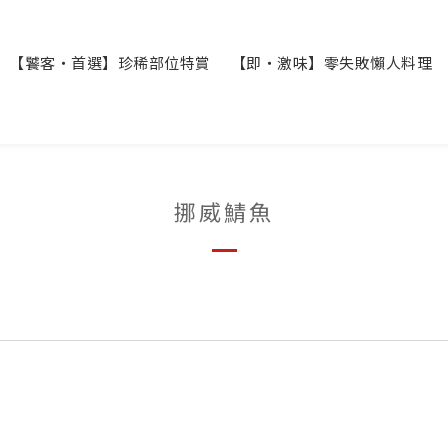
【饕客・首選】珍稀部位特賞
【即・激味】零失敗懶人料理
挪威鯖魚