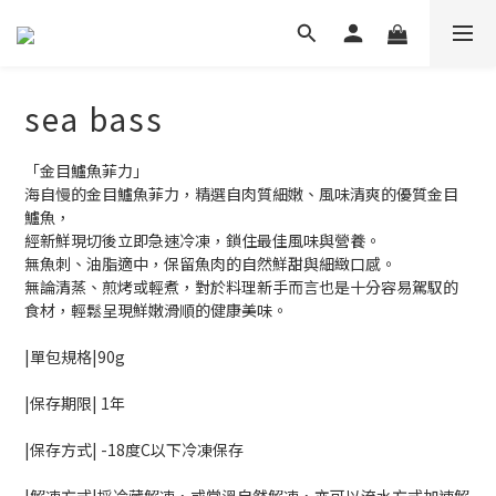
sea ​​bass
「金目鱸魚菲力」
海自慢的金目鱸魚菲力，精選自肉質細嫩、風味清爽的優質金目
鱸魚，
經新鮮現切後立即急速冷凍，鎖住最佳風味與營養。
無魚刺、油脂適中，保留魚肉的自然鮮甜與細緻口感。
無論清蒸、煎烤或輕煮，對於料理新手而言也是十分容易駕馭的
食材，輕鬆呈現鮮嫩滑順的健康美味。
|單包規格|90g 
|保存期限| 1年
|保存⽅式| -18度C以下冷凍保存