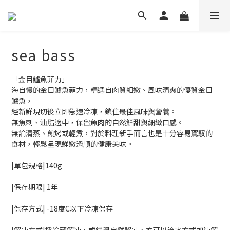
sea ​​bass
「金目鱸魚菲力」
海自慢的金目鱸魚菲力，精選自肉質細嫩、風味清爽的優質金目
鱸魚，
經新鮮現切後立即急速冷凍，鎖住最佳風味與營養。
無魚刺、油脂適中，保留魚肉的自然鮮甜與細緻口感。
無論清蒸、煎烤或輕煮，對於料理新手而言也是十分容易駕馭的
食材，輕鬆呈現鮮嫩滑順的健康美味。
|單包規格|140g 
|保存期限| 1年
|保存⽅式| -18度C以下冷凍保存