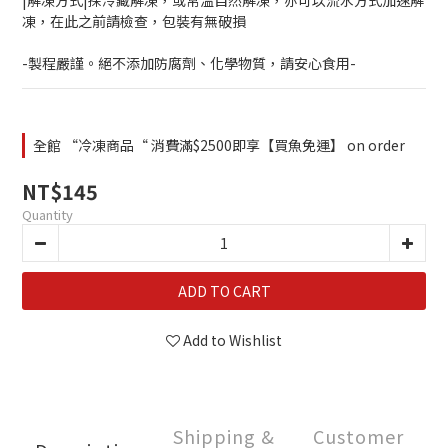
|解凍方式|採冷藏解凍，或常溫自然解凍，亦可以流水方式加速解
凍，在此之前請檢查，包裝有無破損
-製程嚴謹。絕不添加防腐劑、化學物質，請安心食用-
全館 “冷凍商品“ 消費滿$2500即享【買魚免運】 on order
NT$145
Quantity
ADD TO CART
Add to Wishlist
Shipping &
Customer