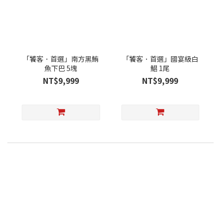
「饕客．首選」南方黑鮪
「饕客．首選」國宴級白
魚下巴 5塊
鯧 1尾
NT$9,999
NT$9,999