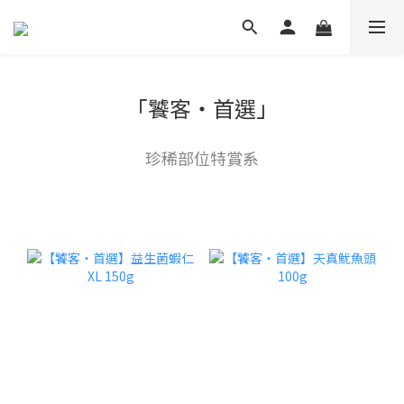
「饕客・首選」
珍稀部位特賞系