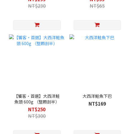
NT$230
NT$65
【饕客・首選】大西洋鮭
大西洋鮭魚下巴
魚頭 600g （整顆剖半）
NT$169
NT$250
NT$300