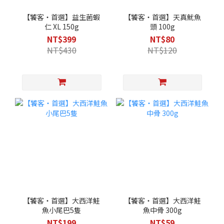
【饕客・首選】益生菌蝦
【饕客・首選】天真魷魚
仁 XL 150g
頭 100g
NT$399
NT$80
NT$430
NT$120
【饕客・首選】大西洋鮭
【饕客・首選】大西洋鮭
魚小尾巴5隻
魚中骨 300g
NT$199
NT$59