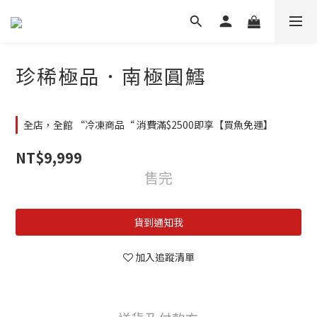
珍稀極品．南極圓鱈
全店，全館 “冷凍商品“ 消費滿$2500即享【買魚免運】
NT$9,999
售完
貨到通知我
加入追蹤清單