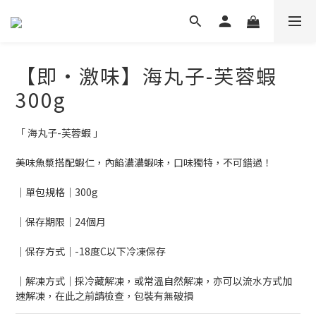
【即・激味】海丸子-芙蓉蝦
300g
「 海丸子-芙蓉蝦 」
美味魚漿搭配蝦仁，內餡濃濃蝦味，口味獨特，不可錯過！
｜單包規格｜300g
｜保存期限｜24個月
｜保存方式｜-18度C以下冷凍保存
｜解凍方式｜採冷藏解凍，或常溫自然解凍，亦可以流水方式加
速解凍，在此之前請檢查，包裝有無破損