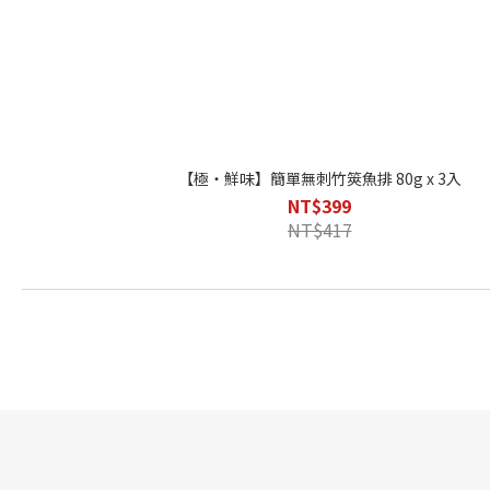
【極・鮮味】簡單無刺竹筴魚排 80g x 3入
NT$399
NT$417